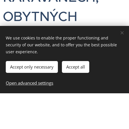
OBYTNÝCH
VOZECH, SLUŽBY
We use cookies to enable the proper functioning and
security of our website, and to offer you the best possible
user experience.
Accept only necessary
Accept all
100 Kč / noc
STAN PRO 1 AŽ 3 OSOBY
150 Kč / noc
STAN PRO 4 A VÍCE OSOB
Open advanced settings
180 Kč / noc
SPOLEČENSKÝ ALTÁN, PARTY
STAN
150 Kč / noc
KARAVAN, OBYTNÉ AUTO
150 Kč / noc
Dospělá osoba ve stanu,
karavanu, autě, pod širákem